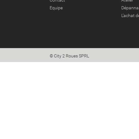
Contact
Atelier
Equipe
Dépanna
L'achat 
© City 2 Roues SPRL