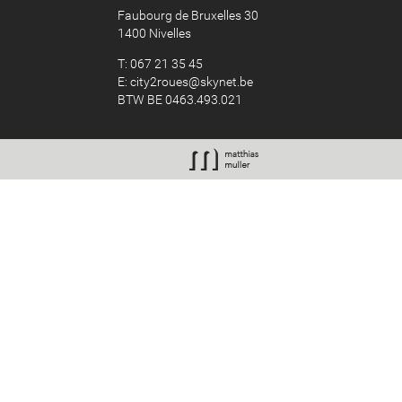
Faubourg de Bruxelles 30
1400 Nivelles
T: 067 21 35 45
E:
city2roues@skynet.be
BTW BE 0463.493.021