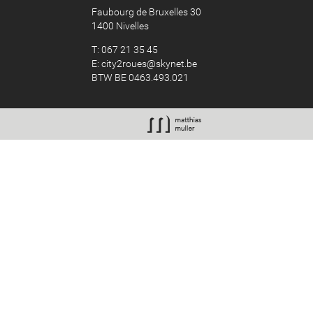
Faubourg de Bruxelles 30
1400 Nivelles
T: 067 21 35 45
E:
city2roues@skynet.be
BTW BE 0463.493.021