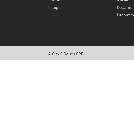
Contact
Atelier
Equipe
Dépanna
L'achat 
© City 2 Roues SPRL