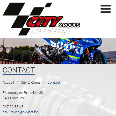
Aller au contenu principal
CONTACT
VOUS ÊTES ICI
Accueil
City 2 Roues
Contact
Faubourg de Bruxelles 30
1400 Nivelles
067 21 35 45
city2roues@skynet.be