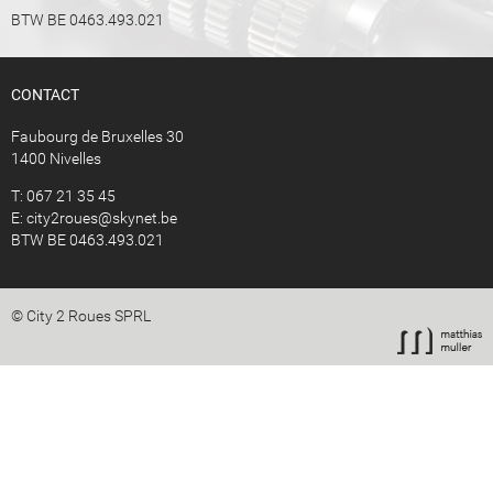
BTW BE 0463.493.021
CONTACT
Faubourg de Bruxelles 30
1400 Nivelles
T: 067 21 35 45
E:
city2roues@skynet.be
BTW BE 0463.493.021
© City 2 Roues SPRL